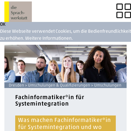
OK
Diese Webseite verwendet Cookies, um die Bedienfreundlichkeit
zu erhöhen.
Weitere Informationen.
Dresden
>
Umschulungen & Qualifizierungen
> Umschulungen
Fachinformatiker*in für
Systemintegration
Was machen Fachinformatiker*in
für Systemintegration und wo