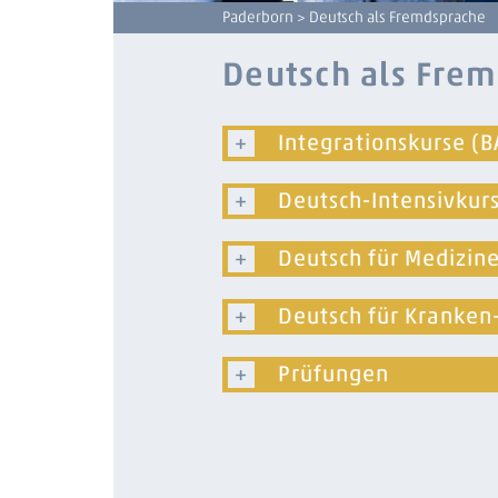
Paderborn
> Deutsch als Fremdsprache
Deutsch als Fre
Integrationskurse (B
Deutsch-Intensivkur
Deutsch für Medizin
Deutsch für Kranken
Prüfungen