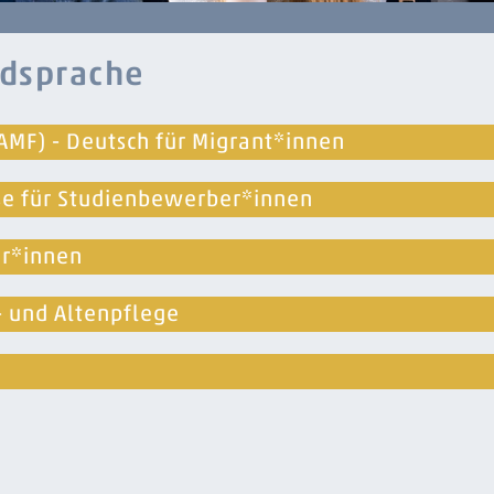
mdsprache
AMF) - Deutsch für Migrant*innen
se für Studienbewerber*innen
er*innen
- und Altenpflege