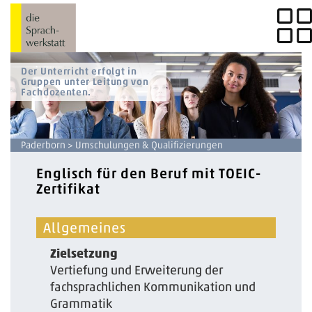
rer
nterricht erfolgt in
n zeitnah
pen unter Leitung von
dozenten.
Paderborn
> Umschulungen & Qualifizierungen
Englisch für den Beruf mit TOEIC-
Zertifikat
Allgemeines
Zielsetzung
V­ertiefung und Erweiterung der
fachsprachlichen Kommunikation und
Gr­ammatik