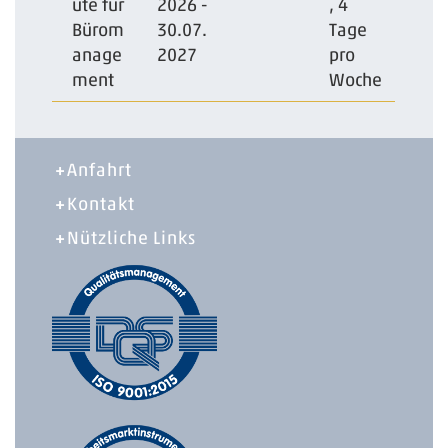
ute für
2026 -
, 4
Bürom
30.07.
Tage
anage
2027
pro
ment
Woche
Anfahrt
Kontakt
Nützliche Links